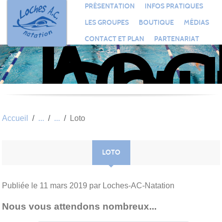
Loc
Panneau de gestion des cookies
PRÉSENTATION
INFOS PRATIQUES
Aqu
LES GROUPES
BOUTIQUE
MÉDIAS
Clu
CONTACT ET PLAN
PARTENARIAT
Nat
Accueil
Loto
LOTO
Publiée le
11 mars 2019
par Loches-AC-Natation
Nous vous attendons nombreux...