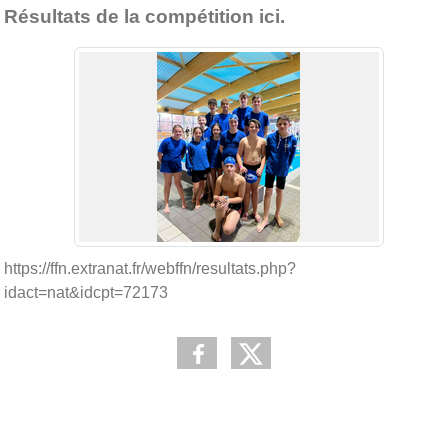
Résultats de la compétition ici.
https://ffn.extranat.fr/webffn/resultats.php?
idact=nat&idcpt=72173