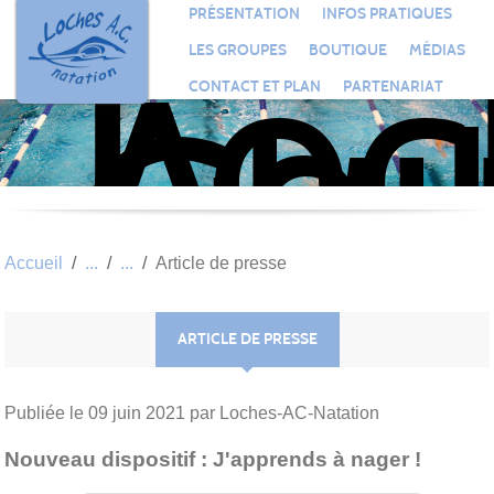
Loc
Panneau de gestion des cookies
PRÉSENTATION
INFOS PRATIQUES
Aqu
LES GROUPES
BOUTIQUE
MÉDIAS
Clu
CONTACT ET PLAN
PARTENARIAT
Nat
Accueil
Article de presse
ARTICLE DE PRESSE
Publiée le
09 juin 2021
par Loches-AC-Natation
Nouveau dispositif : J'apprends à nager !