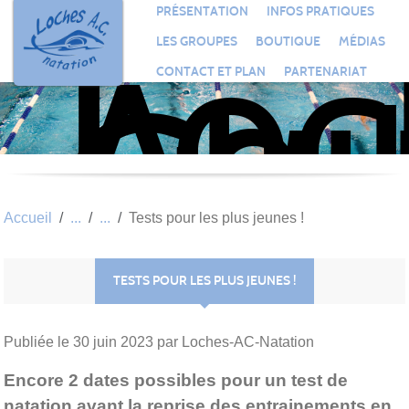
Loc
Panneau de gestion des cookies
PRÉSENTATION
INFOS PRATIQUES
Aqu
LES GROUPES
BOUTIQUE
MÉDIAS
Clu
CONTACT ET PLAN
PARTENARIAT
Nat
Accueil
Tests pour les plus jeunes !
TESTS POUR LES PLUS JEUNES !
Publiée le
30 juin 2023
par Loches-AC-Natation
Encore 2 dates possibles pour un test de
natation avant la reprise des entrainements en