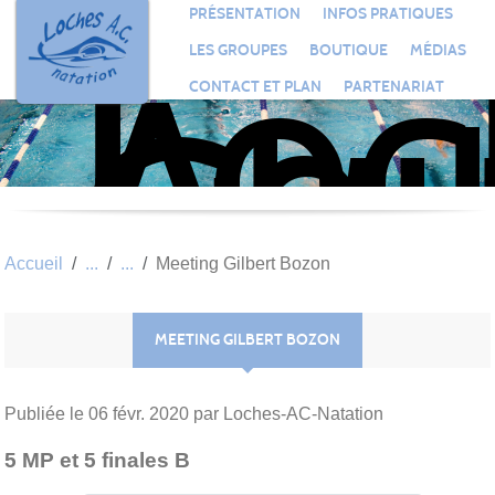
Loc
Panneau de gestion des cookies
PRÉSENTATION
INFOS PRATIQUES
Aqu
LES GROUPES
BOUTIQUE
MÉDIAS
Clu
CONTACT ET PLAN
PARTENARIAT
Nat
Accueil
Meeting Gilbert Bozon
MEETING GILBERT BOZON
Publiée le
06 févr. 2020
par Loches-AC-Natation
5 MP et 5 finales B