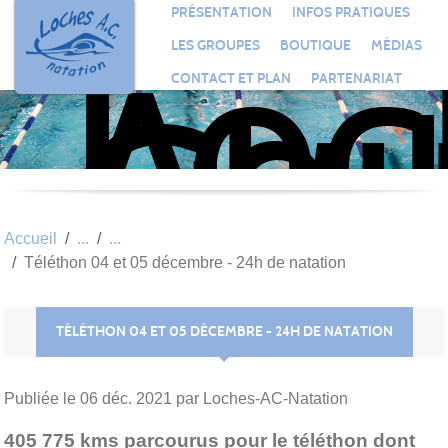
Loc
Panneau de gestion des cookies
PRÉSENTATION
INFOS PRATIQUES
Aqu
LES GROUPES
BOUTIQUE
MÉDIAS
Clu
CONTACT ET PLAN
PARTENARIAT
Nat
Accueil
Téléthon 04 et 05 décembre - 24h de natation
TÉLÉTHON 04 ET 05 DÉCEMBRE - 24H DE NATATION
Publiée le
06 déc. 2021
par Loches-AC-Natation
405 775 kms parcourus pour le téléthon dont