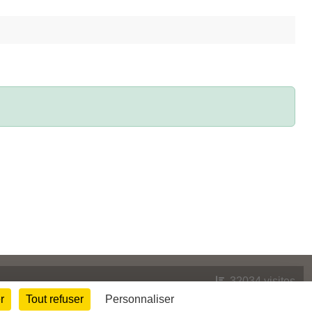
32034
visites
r
Tout refuser
Personnaliser