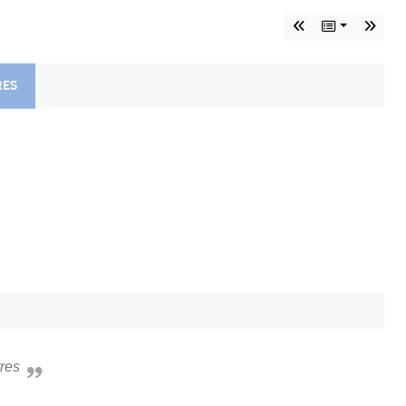
RES
tres