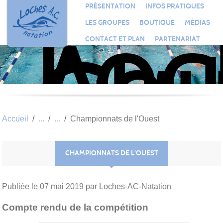
Loc
Panneau de gestion des cookies
PRÉSENTATION
INFOS PRATIQUES
Aqu
LES GROUPES
BOUTIQUE
MÉDIAS
Clu
CONTACT ET PLAN
PARTENARIAT
Nat
Accueil
Championnats de l'Ouest
CHAMPIONNATS DE L'OUEST
Publiée le
07 mai 2019
par Loches-AC-Natation
Compte rendu de la compétition