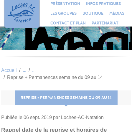
Loc
Panneau de gestion des cookies
PRÉSENTATION
INFOS PRATIQUES
Aqu
LES GROUPES
BOUTIQUE
MÉDIAS
Clu
CONTACT ET PLAN
PARTENARIAT
Nat
Accueil
Reprise + Permanences semaine du 09 au 14
REPRISE + PERMANENCES SEMAINE DU 09 AU 14
Publiée le
06 sept. 2019
par Loches-AC-Natation
Rappel date de la reprise et horaires de