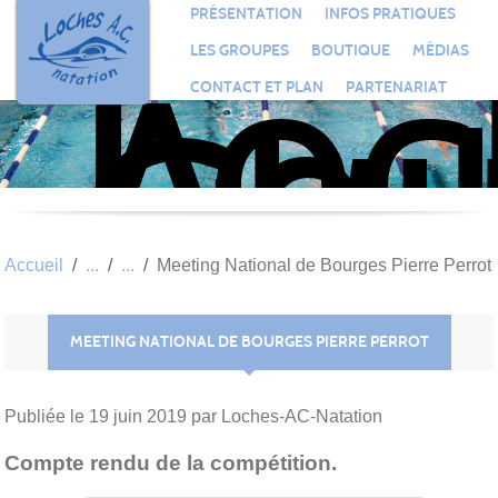
Loc
Panneau de gestion des cookies
PRÉSENTATION
INFOS PRATIQUES
Aqu
LES GROUPES
BOUTIQUE
MÉDIAS
Clu
CONTACT ET PLAN
PARTENARIAT
Nat
Accueil
Meeting National de Bourges Pierre Perrot
MEETING NATIONAL DE BOURGES PIERRE PERROT
Publiée le
19 juin 2019
par Loches-AC-Natation
Compte rendu de la compétition.